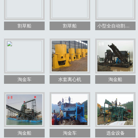
割草船
割草船
小型全自动割草船
1
2
3
淘金车
水套离心机
淘金船
淘金船
淘金车
选金设备