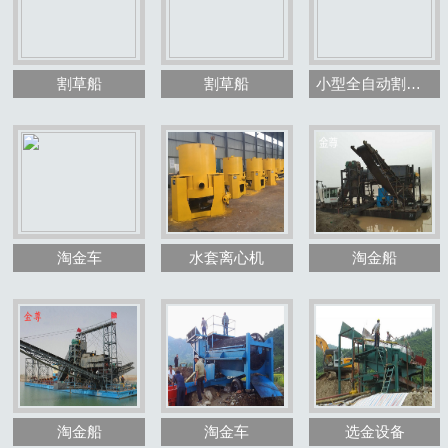
割草船
割草船
小型全自动割草船
1
2
3
淘金车
水套离心机
淘金船
淘金船
淘金车
选金设备