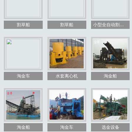
割草船
割草船
小型全自动割草船
1
2
3
淘金车
水套离心机
淘金船
淘金船
淘金车
选金设备