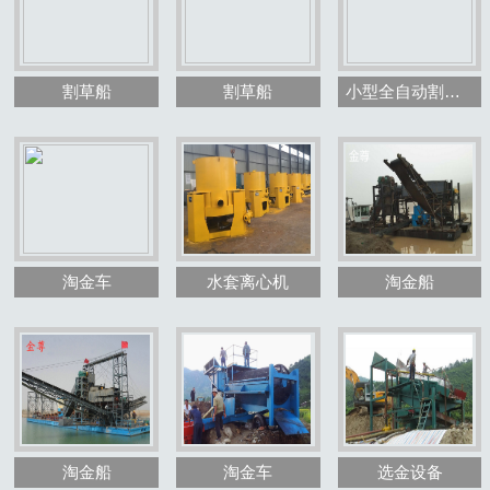
割草船
割草船
小型全自动割草船
1
2
3
淘金车
水套离心机
淘金船
淘金船
淘金车
选金设备