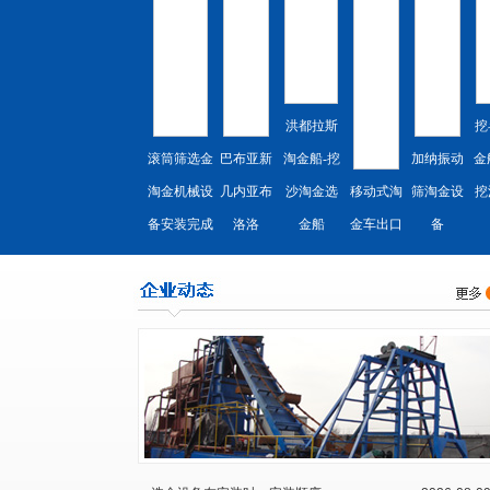
洪都拉斯
挖
滚筒筛选金
巴布亚新
淘金船-挖
加纳振动
金
淘金机械设
几内亚布
沙淘金选
移动式淘
筛淘金设
挖
备安装完成
洛洛
金船
金车出口
备