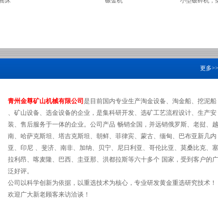
心浓缩机
淘金毯-沾金毯
砂金
更多
>
青州金尊矿山机械有限公司
是目前国内专业生产淘金设备、淘金船、挖泥船
、矿山设备、选金设备的企业，是集科研开发、选矿工艺流程设计、生产安
装、售后服务于一体的企业。公司产品 畅销全国，并远销俄罗斯、老挝、
南、哈萨克斯坦、塔吉克斯坦、朝鲜、菲律宾、蒙古、缅甸、巴布亚新几内
亚、印尼 、斐济、南非、加纳、贝宁、尼日利亚、哥伦比亚、莫桑比克、
拉利昂、喀麦隆、巴西、圭亚那、洪都拉斯等六十多个 国家，受到客户的
泛好评。
公司以科学创新为依据，以重选技术为核心，专业研发黄金重选研究技术！
欢迎广大新老顾客来访洽谈！