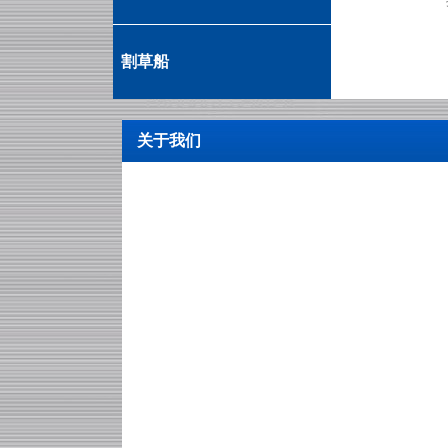
离
割草船
关于我们