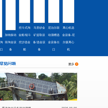
挖斗式淘
马里砂金
尼泊尔鼓
离心机选
加纳振动
金船/链斗
矿提取设
动溜槽选
金设备-尼
淘
筛淘金设
挖沙选金
备/选金设
金设备出
尔森离心
口
备
船
备
口
机