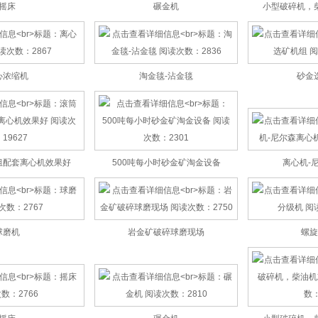
心浓缩机
淘金毯-沾金毯
砂金
组配套离心机效果好
500吨每小时砂金矿淘金设备
离心机-
球磨机
岩金矿破碎球磨现场
螺旋
摇床
碾金机
小型破碎机，