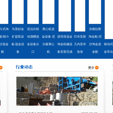
斗式淘
马里砂金
尼泊尔鼓
离心机选
洪都拉斯
船/链斗
矿提取设
动溜槽选
金设备-尼
滚筒筛选金
巴布亚新
淘金船-挖
沙选金
备/选金设
金设备出
尔森离心
淘金机械设
几内亚布
沙淘金选
移动式
船
备
口
机
备安装完成
洛洛
金船
金车出