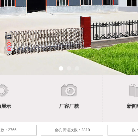
组配套离心机效果好
500吨每小时砂金矿淘金设备
离心机-
球磨机
岩金矿破碎球磨现场
螺旋
频展示
厂容厂貌
新闻
摇床
碾金机
小型破碎机，