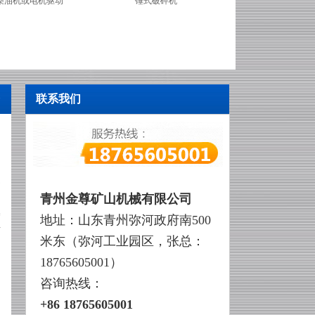
选矿机组
移动选金设备
联系我们
>
越
青州金尊矿山机械有限公司
塞
地址：
山东青州弥河政府南500
广
米东
（弥河工业园区
，张总：
18765605001
）
咨询热线：
+86
18765605001