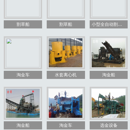
割草船
割草船
小型全自动割草船
1
2
3
淘金车
水套离心机
淘金船
淘金船
淘金车
选金设备